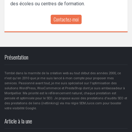
des écoles ou centres de formation.
Contactez-moi
Présentation
Tombé dans la marmite de la création web au tout début des années 2000, ce
n'est qu'en 2010 que je me suis lancé à mon compte pour proposer mes
services. Passionné avant tout, je me suis spécialisé sur l'optimisation des
solutions WordPress, WooCommerce et PrestaShop dont je suis ambassadeur à
Montpellier. Ma priorité est le référencement naturel, chaque prestation est
pensée et optimisée pour le SEO. Je propose aussi des prestations d'audits SEO et
des prestations de liens (netlinking) via ma régie SEMJuice.com pour booster
votre visibilité Google.
Article à la une