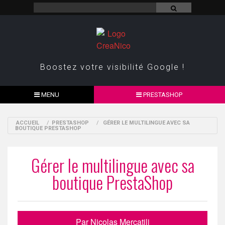
Boostez votre visibilité Google !
MENU
PRESTASHOP
ACCUEIL
/
PRESTASHOP
/
GÉRER LE MULTILINGUE AVEC SA
BOUTIQUE PRESTASHOP
Gérer le multilingue avec sa
boutique PrestaShop
Par Nicolas Mercatili