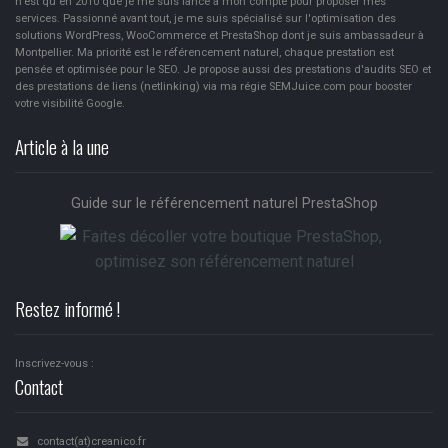
n'est qu'en 2010 que je me suis lancé à mon compte pour proposer mes
services. Passionné avant tout, je me suis spécialisé sur l'optimisation des
solutions WordPress, WooCommerce et PrestaShop dont je suis ambassadeur à
Montpellier. Ma priorité est le référencement naturel, chaque prestation est
pensée et optimisée pour le SEO. Je propose aussi des prestations d'audits SEO et
des prestations de liens (netlinking) via ma régie SEMJuice.com pour booster
votre visibilité Google.
Article à la une
Guide sur le référencement naturel PrestaShop
Restez informé !
Inscrivez-vous :
Contact
contact(at)creanico.fr