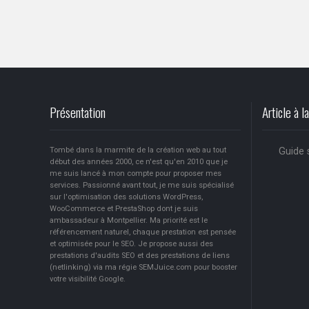
Présentation
Article à l
Tombé dans la marmite de la création web au tout
Guide 
début des années 2000, ce n'est qu'en 2010 que je
me suis lancé à mon compte pour proposer mes
services. Passionné avant tout, je me suis spécialisé
sur l'optimisation des solutions WordPress,
WooCommerce et PrestaShop dont je suis
ambassadeur à Montpellier. Ma priorité est le
référencement naturel, chaque prestation est pensée
et optimisée pour le SEO. Je propose aussi des
prestations d'audits SEO et des prestations de liens
(netlinking) via ma régie SEMJuice.com pour booster
votre visibilité Google.