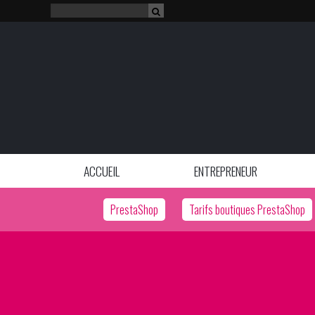
ACCUEIL
ENTREPRENEUR
PrestaShop
Tarifs boutiques PrestaShop