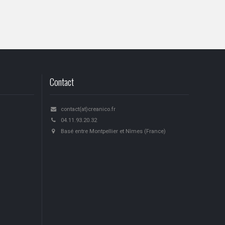
Contact
contact(at)creanico.fr
04.11.93.20.32
Basé entre Montpellier et Nîmes (France)