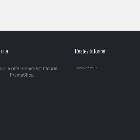
a une
Restez informé !
sur le référencement naturel
Inscrivez-vous :
PrestaShop